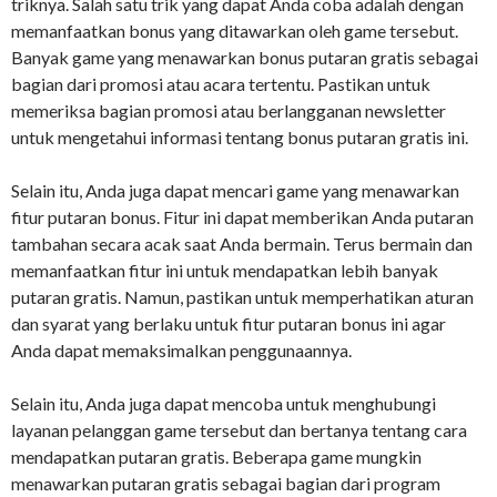
triknya. Salah satu trik yang dapat Anda coba adalah dengan
memanfaatkan bonus yang ditawarkan oleh game tersebut.
Banyak game yang menawarkan bonus putaran gratis sebagai
bagian dari promosi atau acara tertentu. Pastikan untuk
memeriksa bagian promosi atau berlangganan newsletter
untuk mengetahui informasi tentang bonus putaran gratis ini.
Selain itu, Anda juga dapat mencari game yang menawarkan
fitur putaran bonus. Fitur ini dapat memberikan Anda putaran
tambahan secara acak saat Anda bermain. Terus bermain dan
memanfaatkan fitur ini untuk mendapatkan lebih banyak
putaran gratis. Namun, pastikan untuk memperhatikan aturan
dan syarat yang berlaku untuk fitur putaran bonus ini agar
Anda dapat memaksimalkan penggunaannya.
Selain itu, Anda juga dapat mencoba untuk menghubungi
layanan pelanggan game tersebut dan bertanya tentang cara
mendapatkan putaran gratis. Beberapa game mungkin
menawarkan putaran gratis sebagai bagian dari program