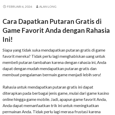
FEBRUARI 6, 2026
ALAN LONG
Cara Dapatkan Putaran Gratis di
Game Favorit Anda dengan Rahasia
Ini!
Siapa yang tidak suka mendapatkan putaran gratis di game
favorit mereka? Tidak perlu lagi menghabiskan uang untuk
membeli putaran tambahan karena dengan rahasia ini, Anda
dapat dengan mudah mendapatkan putaran gratis dan
membuat pengalaman bermain game menjadi lebih seru!
Rahasia untuk mendapatkan putaran gratis ini dapat
diterapkan pada berbagai jenis game, mulai dari game kasino
online hingga game mobile. Jadi, apapun game favorit Anda,
Anda dapat memanfaatkan trik ini untuk meningkatkan
permainan Anda. Tidak perlu lagi merasa frustasi karena