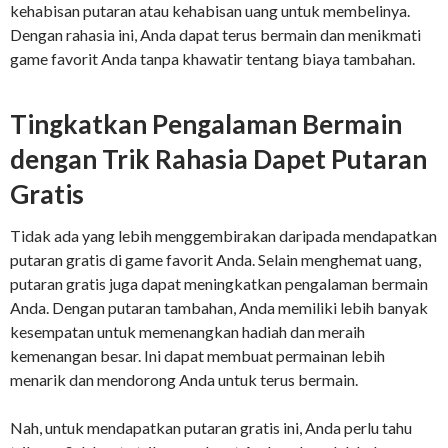
kehabisan putaran atau kehabisan uang untuk membelinya.
Dengan rahasia ini, Anda dapat terus bermain dan menikmati
game favorit Anda tanpa khawatir tentang biaya tambahan.
Tingkatkan Pengalaman Bermain
dengan Trik Rahasia Dapet Putaran
Gratis
Tidak ada yang lebih menggembirakan daripada mendapatkan
putaran gratis di game favorit Anda. Selain menghemat uang,
putaran gratis juga dapat meningkatkan pengalaman bermain
Anda. Dengan putaran tambahan, Anda memiliki lebih banyak
kesempatan untuk memenangkan hadiah dan meraih
kemenangan besar. Ini dapat membuat permainan lebih
menarik dan mendorong Anda untuk terus bermain.
Nah, untuk mendapatkan putaran gratis ini, Anda perlu tahu