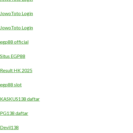
JowoToto Login
JowoToto Login
egp88 official
Situs EGP88
Result HK 2025
egp88 slot
KASKUS138 daftar
PG138 daftar
Devil138