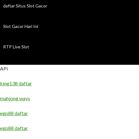
daftar Situs Slot Gacor
Slot Gacor Hari Ini
RTP Live Slot
APi
king138 daftar
mahjong ways
egp88 daftar
egp88 daftar