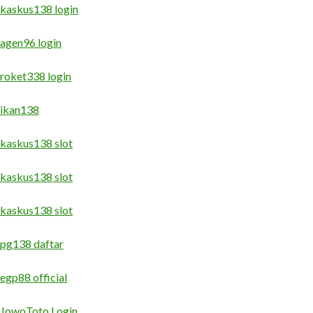
kaskus138 login
agen96 login
roket338 login
ikan138
kaskus138 slot
kaskus138 slot
kaskus138 slot
pg138 daftar
egp88 official
JowoToto Login