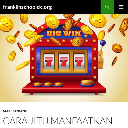
franklinschooldc.org
LANGSUNG
MENU
KE
UTAMA
ISI
SLOT ONLINE
CARA JITU MANFAATKAN