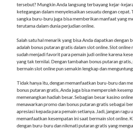
tersebut? Mungkin Anda langsung terbayang kejar-kejar
ketegangan dalam menyelesaikan sesuatu dengan cepat. T
sangka buru-buru juga bisa memberikan manfaat yang me
terutama dalam dunia perjudian online.
Salah satu hal menarik yang bisa Anda dapatkan dengan 
adalah bonus putaran gratis dalam slot online. Slot onlin
sudah menjadi favorit para pemain judi online karena kes
yang tak ternilai. Dengan tambahan bonus putaran gratis
bermain slot online pun semakin lengkap dan menguntung
Tidak hanya itu, dengan memanfaatkan buru-buru dan m
bonus putaran gratis, Anda juga bisa memperoleh kesem
memenangkan hadiah besar. Sebagian besar kasino online
menawarkan promo dan bonus putaran gratis sebagai be
apresiasi kepada para pemain setianya. Jadi, jangan ragu 
memanfaatkan kesempatan ini saat bermain slot online. Ku
dengan buru-buru dan nikmati putaran gratis yang meng