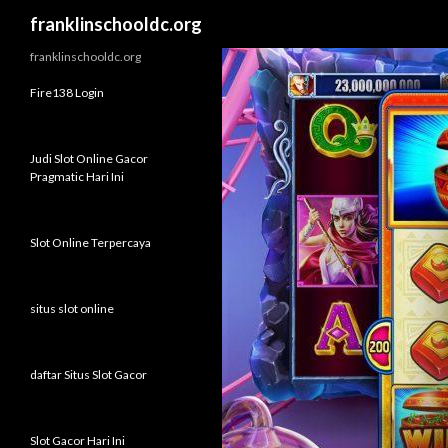
Cari
franklinschooldc.org
franklinschooldc.org
Fire138 Login
Judi Slot Online Gacor
Pragmatic Hari Ini
Slot Online Terpercaya
situs slot online
daftar Situs Slot Gacor
Slot Gacor Hari Ini