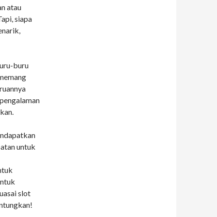
an atau
api, siapa
narik,
buru-buru
e memang
eruannya
, pengalaman
kan.
endapatkan
patan untuk
ntuk
untuk
asai slot
untungkan!