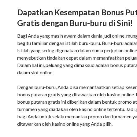
Dapatkan Kesempatan Bonus Pu
Gratis dengan Buru-buru di Sini!
Bagi Anda yang masih awam dalam dunia judi online, mun
begitu familiar dengan istilah buru-buru. Buru-buru adal
istilah yang sering digunakan dalam dunia perjudian onlin
menyebutkan tindakan cepat dalam memanfaatkan peluan
Dalam hal ini, peluang yang dimaksud adalah bonus putara
dalam slot online.
Dengan buru-buru, Anda bisa memanfaatkan setiap kes
bonus putaran gratis yang ditawarkan oleh kasino online. 
bonus putaran gratis ini diberikan dalam bentuk promo a
turnamen yang diadakan oleh kasino online tertentu. Jadi,
bagi Anda untuk selalu memantau promo dan turnamen y
ditawarkan oleh kasino online yang Anda pilih.