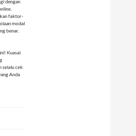
ngi dengan
nline.
kan faktor-
elolaan modal
ng benar.
ni! Kuasai
g
 selalu cek
 yang Anda