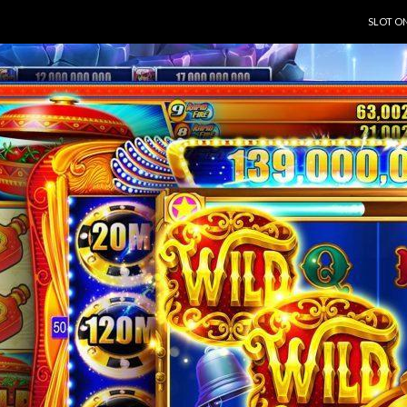
LANGSUN
SLOT O